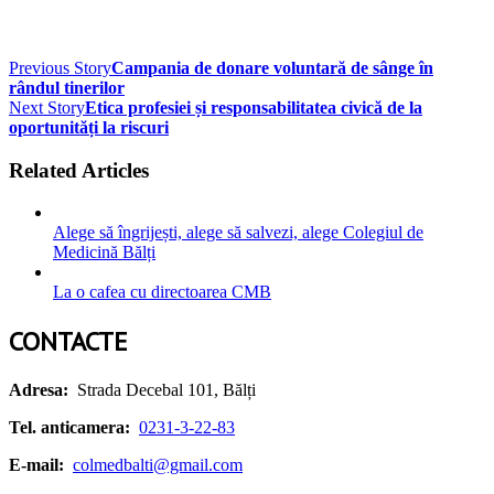
Previous Story
Campania de donare voluntară de sânge în
rândul tinerilor
Next Story
Etica profesiei și responsabilitatea civică de la
oportunități la riscuri
Related Articles
Alege să îngrijești, alege să salvezi, alege Colegiul de
Medicină Bălți
La o cafea cu directoarea CMB
CONTACTE
Adresa:
Strada Decebal 101, Bălți
Tel. anticamera:
0231-3-22-83
E-mail:
colmedbalti@gmail.com