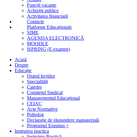
Funcții vacante
Achiziții publice
Activitatea financiară
Contacte
Platforme Educaționale
SIME
AGENDA ELECTRONICĂ
MOODLE
ISPRING (E-examen)
Acasă
Despre
Educație
Orarul lecțiilor
Specialități
Catedre
Comitetul Sindical
Managementul Educațional
CEIAC
Acte Normative
Psiholog
Declarație de răspundere managerială
Programul Erasmus +
Instruirea practica
Instruirea Practică