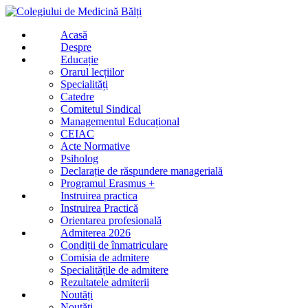
Acasă
Despre
Educație
Orarul lecțiilor
Specialități
Catedre
Comitetul Sindical
Managementul Educațional
CEIAC
Acte Normative
Psiholog
Declarație de răspundere managerială
Programul Erasmus +
Instruirea practica
Instruirea Practică
Orientarea profesională
Admiterea 2026
Condiții de înmatriculare
Comisia de admitere
Specialitățile de admitere
Rezultatele admiterii
Noutăți
Noutăți