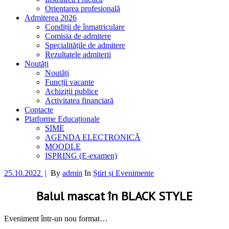
Orientarea profesională
Admiterea 2026
Condiții de înmatriculare
Comisia de admitere
Specialitățile de admitere
Rezultatele admiterii
Noutăți
Noutăți
Funcții vacante
Achiziții publice
Activitatea financiară
Contacte
Platforme Educaționale
SIME
AGENDA ELECTRONICĂ
MOODLE
ISPRING (E-examen)
25.10.2022
|
By
admin
In
Știri și Evenimente
Balul mascat în BLACK STYLE
Eveniment într-un nou format…